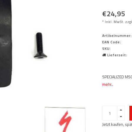
€24,95
* Inkl. MwSt. zzg
Artikelnummer:
EAN Code:
SKU:
Lieferzeit:
SPECIALIZED M
mehr..
Jetzt kaufen, sp