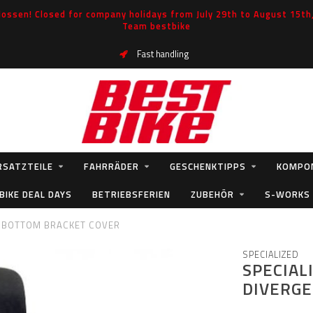
ossen! Closed for company holidays from July 29th to August 15th, 
Team bestbike
Fast handling
RSATZTEILE
FAHRRÄDER
GESCHENKTIPPS
KOMPO
BIKE DEAL DAYS
BETRIEBSFERIEN
ZUBEHÖR
S-WORKS
E BOTTOM BRACKET COVER
SPECIALIZED
SPECIAL
DIVERGE