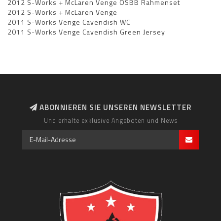
2012 S-Works + McLaren Venge OSBB Rahmenset
2012 S-Works + McLaren Venge
2011 S-Works Venge Cavendish WC
2011 S-Works Venge Cavendish Green Jersey
ABONNIEREN SIE UNSEREN NEWSLETTER
Und erhalte exklusive Angeboten und News