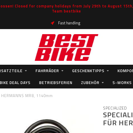
ossen! Closed for company holidays from July 29th to August 15th, 
Team bestbike
Fast handling
RSATZTEILE
FAHRRÄDER
GESCHENKTIPPS
KOMPO
BIKE DEAL DAYS
BETRIEBSFERIEN
ZUBEHÖR
S-WORKS
ÜR HERMANNS MR8, 1140mm
SPECIALIZED
SPECIAL
FÜR HE