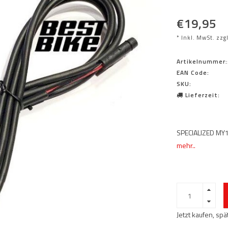
€19,95
* Inkl. MwSt. zzg
Artikelnummer:
EAN Code:
SKU:
Lieferzeit:
SPECIALIZED M
mehr..
Jetzt kaufen, sp