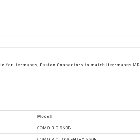
ble for Hermanns, Faston Connectors to match Herrmanns M
Modell
COMO 3.0 650B
COMO 3.0 LOW ENTRY 650B