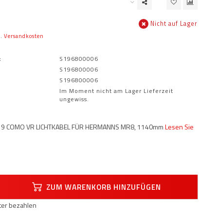
Nicht auf Lager
l.
Versandkosten
:
S196800006
S196800006
S196800006
Im Moment nicht am Lager Lieferzeit
ungewiss.
Y19 COMO VR LICHTKABEL FÜR HERMANNS MR8, 1140mm
Lesen Sie
ZUM WARENKORB HINZUFÜGEN
äter bezahlen