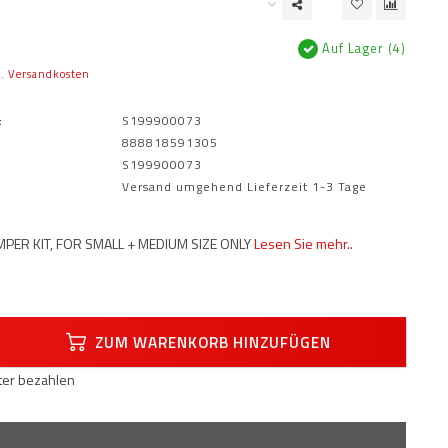
Auf Lager (4)
l.
Versandkosten
:
S199900073
888818591305
S199900073
Versand umgehend Lieferzeit 1-3 Tage
MPER KIT, FOR SMALL + MEDIUM SIZE ONLY
Lesen Sie mehr..
ZUM WARENKORB HINZUFÜGEN
äter bezahlen