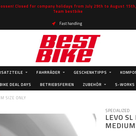
ossen! Closed for company holidays from July 29th to August 15th, 
Team bestbike
Fast handling
RSATZTEILE
FAHRRÄDER
GESCHENKTIPPS
KOMPO
BIKE DEAL DAYS
BETRIEBSFERIEN
ZUBEHÖR
S-WORKS
UM SIZE ONLY
SPECIALIZED
LEVO SL
MEDIUM 