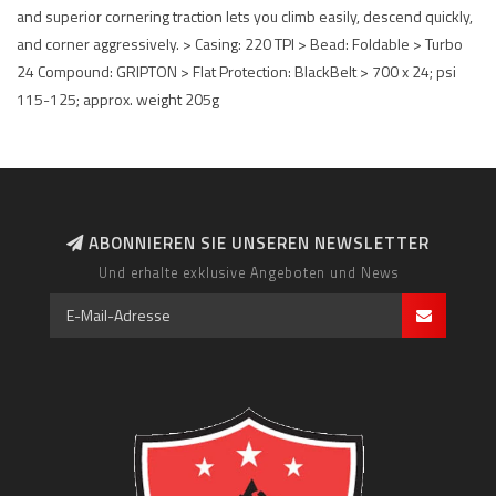
and superior cornering traction lets you climb easily, descend quickly,
and corner aggressively. > Casing: 220 TPI > Bead: Foldable > Turbo
24 Compound: GRIPTON > Flat Protection: BlackBelt > 700 x 24; psi
115-125; approx. weight 205g
ABONNIEREN SIE UNSEREN NEWSLETTER
Und erhalte exklusive Angeboten und News