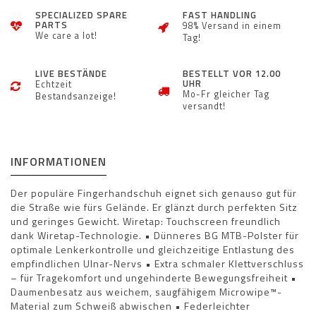
SPECIALIZED SPARE
FAST HANDLING
PARTS
98% Versand in einem
We care a lot!
Tag!
LIVE BESTÄNDE
BESTELLT VOR 12.00
UHR
Echtzeit
Mo-Fr gleicher Tag
Bestandsanzeige!
versandt!
INFORMATIONEN
Der populäre Fingerhandschuh eignet sich genauso gut für
die Straße wie fürs Gelände. Er glänzt durch perfekten Sitz
und geringes Gewicht. Wiretap: Touchscreen freundlich
dank Wiretap-Technologie. • Dünneres BG MTB-Polster für
optimale Lenkerkontrolle und gleichzeitige Entlastung des
empfindlichen Ulnar-Nervs • Extra schmaler Klettverschluss
– für Tragekomfort und ungehinderte Bewegungsfreiheit •
Daumenbesatz aus weichem, saugfähigem Microwipe™-
Material zum Schweiß abwischen • Federleichter