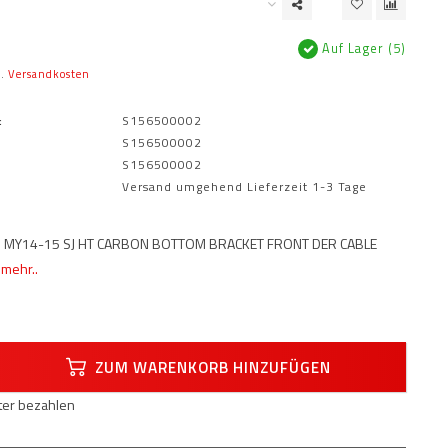
Auf Lager (5)
l.
Versandkosten
:
S156500002
S156500002
S156500002
Versand umgehend Lieferzeit 1-3 Tage
G MY14-15 SJ HT CARBON BOTTOM BRACKET FRONT DER CABLE
 mehr..
ZUM WARENKORB HINZUFÜGEN
äter bezahlen