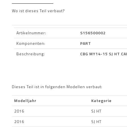
Wo ist dieses Teil verbaut?
Artikelnummer:
S156500002
Komponenten:
PART
Beschreibung:
CBG MY14-15 SJ HT C
Dieses Teil ist in folgenden Modellen verbaut:
Modelljahr
Kategorie
2016
SJ HT
2016
SJ HT