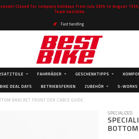
ossen! Closed for company holidays from July 29th to August 15th, 
Team bestbike
Fast handling
RSATZTEILE
FAHRRÄDER
GESCHENKTIPPS
KOMPO
BIKE DEAL DAYS
BETRIEBSFERIEN
ZUBEHÖR
S-WORKS
OTTOM BRACKET FRONT DER CABLE GUIDE
SPECIALIZED
SPECIAL
BOTTOM 