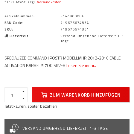
* Inkl. MwSt. zzgl.
Versandkosten
Artikelnummer::
S144900006
EAN Code:
719676674834
SKU:
719676674834
Lieferzeit:
Versand umgehend Lieferzeit 1-3
Tage
SPECIALIZED COMMAND I POSTR MODELLJAHR 2012-2016 CABLE
ACTIVATION BARREL 5.7OD SILVER
Lesen Sie mehr..
ZUM WARENKORB HINZUFÜGEN
Jetzt kaufen, später bezahlen
VERSAND UMGEHEND LIEFERZEIT 1-3 TAGE