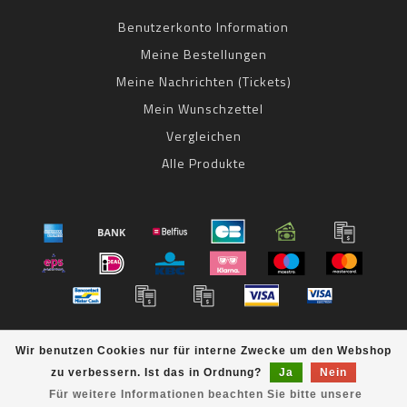
Benutzerkonto Information
Meine Bestellungen
Meine Nachrichten (Tickets)
Mein Wunschzettel
Vergleichen
Alle Produkte
© Copyright 2026 bestbike RADSPORT Andreas Kommer -
Wir benutzen Cookies nur für interne Zwecke um den Webshop
Powered by
Lightspeed
- Theme by
Dyvelopment
zu verbessern. Ist das in Ordnung?
Ja
Nein
bestbike
scores a
8
/
10
out of
klantbeoordelingen at
Für weitere Informationen beachten Sie bitte unsere