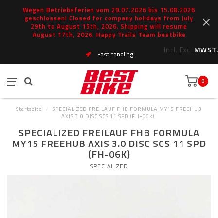
Wegen Betriebsferien vom 29.07.2026 bis 15.08.2026
geschlossen! Closed for company holidays from July
29th to August 15th, 2026. Shipping will resume
August 17th, 2026. Happy Trails Team bestbike
Incl.
Excl.
MWST.
Fast handling
0
Startseite
/
SPECIALIZED FREILAUF FHB FORMULA MY15 FREEHUB
AXIS 3.0 DISC SCS 11 SPD (FH-06K)
SPECIALIZED FREILAUF FHB FORMULA
MY15 FREEHUB AXIS 3.0 DISC SCS 11 SPD
(FH-06K)
SPECIALIZED