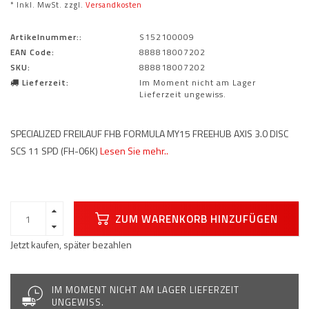
* Inkl. MwSt. zzgl.
Versandkosten
Artikelnummer::
S152100009
EAN Code:
888818007202
SKU:
888818007202
Lieferzeit:
Im Moment nicht am Lager
Lieferzeit ungewiss.
SPECIALIZED FREILAUF FHB FORMULA MY15 FREEHUB AXIS 3.0 DISC
SCS 11 SPD (FH-06K)
Lesen Sie mehr..
ZUM WARENKORB HINZUFÜGEN
Jetzt kaufen, später bezahlen
IM MOMENT NICHT AM LAGER LIEFERZEIT
UNGEWISS.