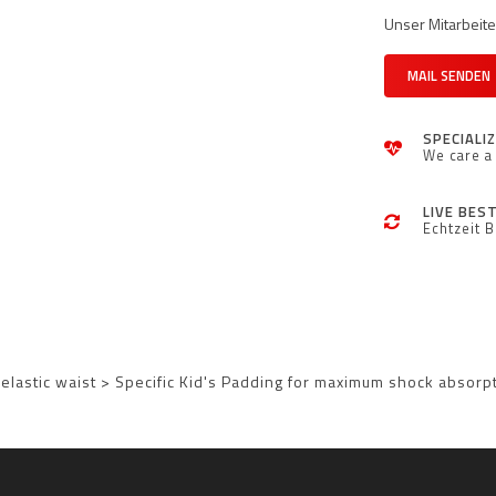
Unser Mitarbeiter
MAIL SENDEN
SPECIALI
We care a 
LIVE BES
Echtzeit 
ft elastic waist > Specific Kid's Padding for maximum shock absorp