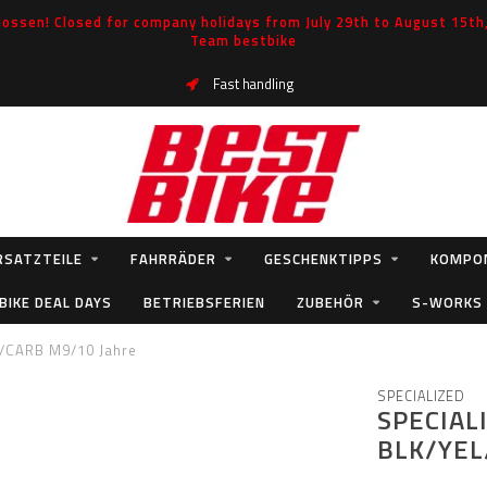
ossen! Closed for company holidays from July 29th to August 15th, 
Team bestbike
Fast handling
RSATZTEILE
FAHRRÄDER
GESCHENKTIPPS
KOMPO
BIKE DEAL DAYS
BETRIEBSFERIEN
ZUBEHÖR
S-WORKS
/CARB M9/10 Jahre
SPECIALIZED
SPECIAL
BLK/YEL