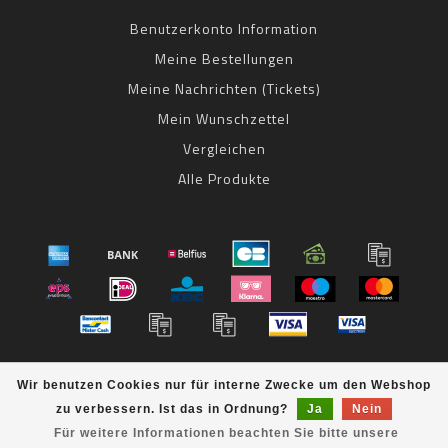
Benutzerkonto Information
Meine Bestellungen
Meine Nachrichten (Tickets)
Mein Wunschzettel
Vergleichen
Alle Produkte
© Copyright 2026 bestbike RADSPORT Andreas Kommer -
Wir benutzen Cookies nur für interne Zwecke um den Webshop
Powered by
Lightspeed
- Theme by
Dyvelopment
zu verbessern. Ist das in Ordnung?
Ja
Nein
bestbike
scores a
8
/
10
out of
klantbeoordelingen at
Für weitere Informationen beachten Sie bitte unsere