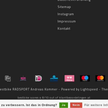
Sitemap
Instagram
Impressum
Kontakt
 bestbike RADSPORT Andreas Kommer - Powered by
Lightspeed
- The
bestbike
scores a
8
/
10
out of
klantbeoordelingen at
 zu verbessern. Ist das in Ordnung?
Ja
Nein
Für weitere In