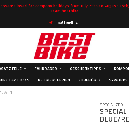
ossen! Closed for company holidays from July 29th to August 15th, 
Team bestbike
Fast handling
RSATZTEILE
FAHRRÄDER
GESCHENKTIPPS
KOMPO
BIKE DEAL DAYS
BETRIEBSFERIEN
ZUBEHÖR
S-WORKS
ED/WHT L
SPECIALIZED
SPECIAL
BLUE/R