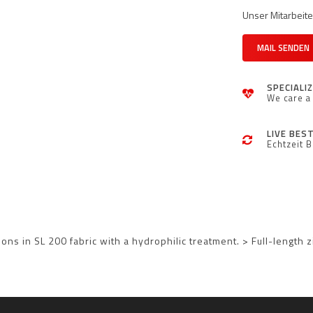
Unser Mitarbeiter
MAIL SENDEN
SPECIALI
We care a 
LIVE BES
Echtzeit 
ns in SL 200 fabric with a hydrophilic treatment. > Full-length 