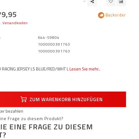
79,95
Backorder
l.
Versandkosten
:
644-59804
1000000391763
1000000391763
O RACING JERSEY LS BLUE/RED/WHT L
Lesen Sie mehr..
ZUM WARENKORB HINZUFÜGEN
äter bezahlen
IE EINE FRAGE ZU DIESEM
T?