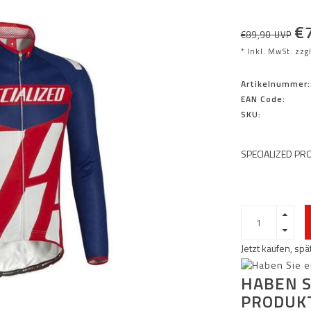
€
€89,90 UVP
* Inkl. MwSt. zzg
Artikelnummer:
EAN Code:
SKU:
SPECIALIZED PR
Jetzt kaufen, sp
HABEN S
PRODUK