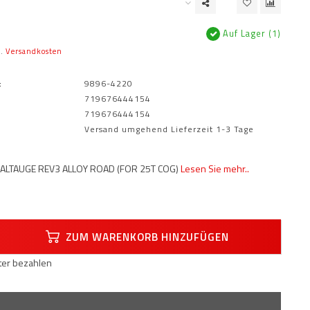
Auf Lager (1)
l.
Versandkosten
:
9896-4220
719676444154
719676444154
Versand umgehend Lieferzeit 1-3 Tage
HALTAUGE REV3 ALLOY ROAD (FOR 25T COG)
Lesen Sie mehr..
ZUM WARENKORB HINZUFÜGEN
äter bezahlen