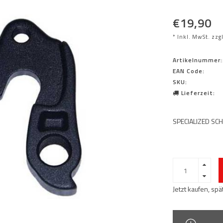
€19,90
* Inkl. MwSt. zzg
Artikelnummer:
EAN Code:
SKU:
Lieferzeit:
SPECIALIZED SC
Jetzt kaufen, sp