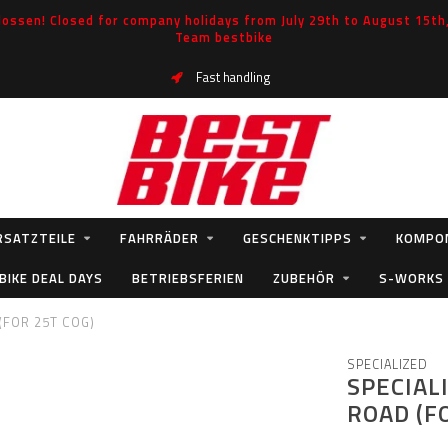
ossen! Closed for company holidays from July 29th to August 15th, 
Team bestbike
Fast handling
RSATZTEILE
FAHRRÄDER
GESCHENKTIPPS
KOMPO
BIKE DEAL DAYS
BETRIEBSFERIEN
ZUBEHÖR
S-WORKS
(FOR 25T COG)
SPECIALIZED
SPECIAL
ROAD (F