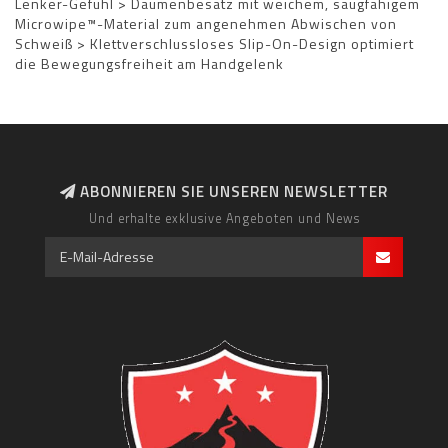
Lenker-Gefühl > Daumenbesatz mit weichem, saugfähigem
Microwipe™-Material zum angenehmen Abwischen von
Schweiß > Klettverschlussloses Slip-On-Design optimiert
die Bewegungsfreiheit am Handgelenk
ABONNIEREN SIE UNSEREN NEWSLETTER
Und erhalte exklusive Angeboten und News