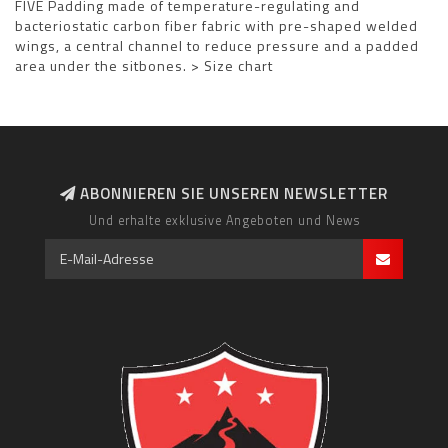
FIVE Padding made of temperature-regulating and
bacteriostatic carbon fiber fabric with pre-shaped welded
wings, a central channel to reduce pressure and a padded
area under the sitbones. > Size chart
ABONNIEREN SIE UNSEREN NEWSLETTER
Und erhalte exklusive Angeboten und News