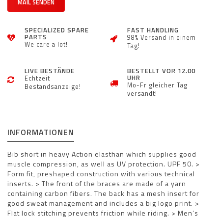
MAIL SENDEN
SPECIALIZED SPARE
FAST HANDLING
PARTS
98% Versand in einem
We care a lot!
Tag!
LIVE BESTÄNDE
BESTELLT VOR 12.00
UHR
Echtzeit
Mo-Fr gleicher Tag
Bestandsanzeige!
versandt!
INFORMATIONEN
Bib short in heavy Action elasthan which supplies good
muscle compression, as well as UV protection. UPF 50. >
Form fit, preshaped construction with various technical
inserts. > The front of the braces are made of a yarn
containing carbon fibers. The back has a mesh insert for
good sweat management and includes a big logo print. >
Flat lock stitching prevents friction while riding. > Men’s