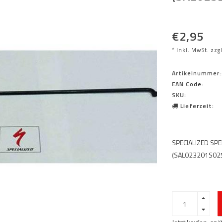
€2,95
* Inkl. MwSt. zzg
Artikelnummer:
EAN Code:
SKU:
Lieferzeit:
SPECIALIZED SP
(SAL023201S02