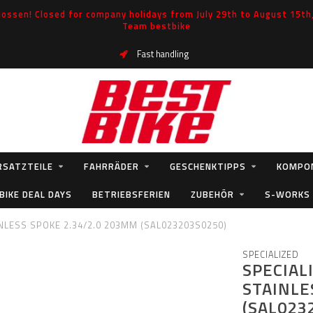
ossen! Closed for company holidays from July 29th to August 15th, 
Team bestbike
Fast handling
RSATZTEILE
FAHRRÄDER
GESCHENKTIPPS
KOMPO
BIKE DEAL DAYS
BETRIEBSFERIEN
ZUBEHÖR
S-WORKS
NLESS SPOKE 2.34/2.0 203MM (SAL023203S0250)
SPECIALIZED
SPECIAL
STAINLE
(SAL023