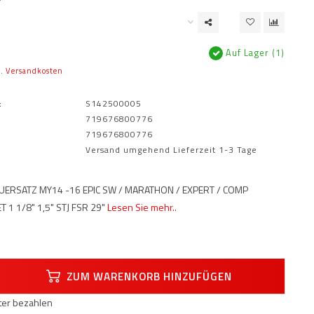
Auf Lager (1)
l.
Versandkosten
:
S142500005
719676800776
719676800776
Versand umgehend Lieferzeit 1-3 Tage
EUERSATZ MY14 -16 EPIC SW / MARATHON / EXPERT / COMP
1 1/8" 1,5" STJ FSR 29"
Lesen Sie mehr..
ZUM WARENKORB HINZUFÜGEN
äter bezahlen