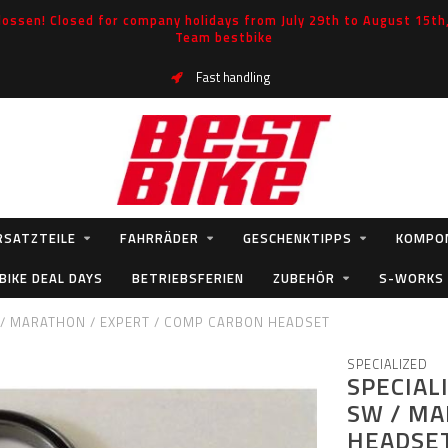
ossen! Closed for company holidays from July 29th to August 15th, 
Team bestbike
Hero
Fast handling
RSATZTEILE
FAHRRÄDER
GESCHENKTIPPS
KOMPO
BIKE DEAL DAYS
BETRIEBSFERIEN
ZUBEHÖR
S-WORKS
W / MARATHON / EXPERT / COMP CARBON HEADSET
SPECIALIZED
SPECIAL
SW / MA
HEADSE