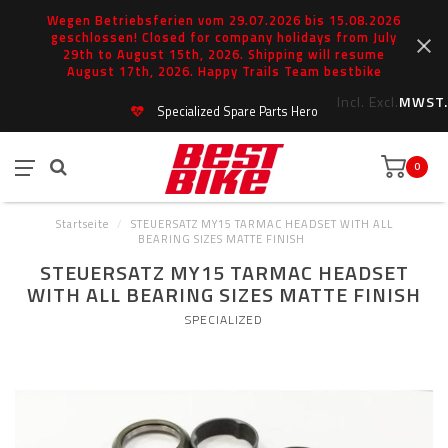
Wegen Betriebsferien vom 29.07.2026 bis 15.08.2026
geschlossen! Closed for company holidays from July
29th to August 15th, 2026. Shipping will resume
August 17th, 2026. Happy Trails Team bestbike
Incl.
Excl.
MWST.
Specialized Spare Parts Hero
0
Startseite
/
STEUERSATZ MY15 TARMAC HEADSET WITH ALL
BEARING SIZES MATTE FINISH
STEUERSATZ MY15 TARMAC HEADSET
WITH ALL BEARING SIZES MATTE FINISH
SPECIALIZED