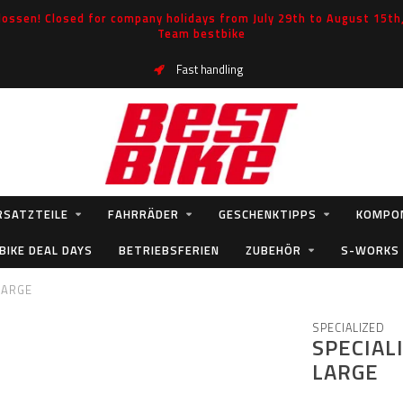
ossen! Closed for company holidays from July 29th to August 15th, 
Team bestbike
Fast handling
RSATZTEILE
FAHRRÄDER
GESCHENKTIPPS
KOMPO
BIKE DEAL DAYS
BETRIEBSFERIEN
ZUBEHÖR
S-WORKS
LARGE
SPECIALIZED
SPECIAL
LARGE