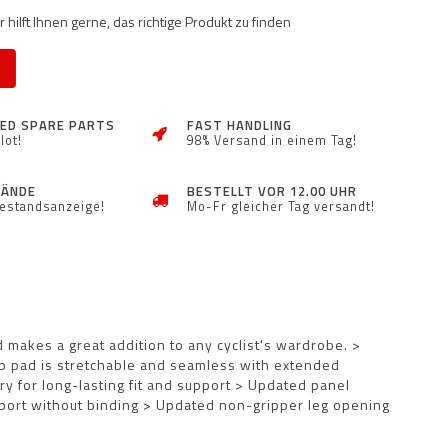
 hilft Ihnen gerne, das richtige Produkt zu finden
ZED SPARE PARTS
FAST HANDLING
lot!
98% Versand in einem Tag!
TÄNDE
BESTELLT VOR 12.00 UHR
Bestandsanzeige!
Mo-Fr gleicher Tag versandt!
 makes a great addition to any cyclist's wardrobe. >
 pad is stretchable and seamless with extended
y for long-lasting fit and support > Updated panel
pport without binding > Updated non-gripper leg opening