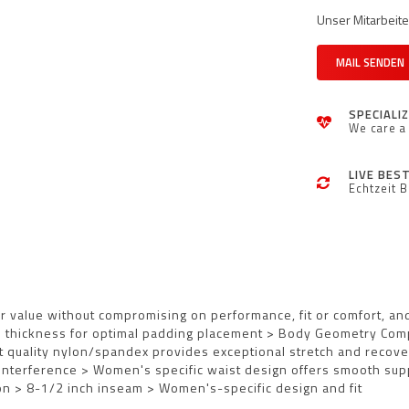
Unser Mitarbeiter
MAIL SENDEN
SPECIALI
We care a 
LIVE BES
Echtzeit 
 value without compromising on performance, fit or comfort, and
thickness for optimal padding placement > Body Geometry Comp
 quality nylon/spandex provides exceptional stretch and recover
 interference > Women's specific waist design offers smooth su
ion > 8-1/2 inch inseam > Women's-specific design and fit