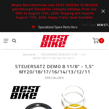
Wegen Betriebsferien vom 29.07.2026 bis 15.08.2026
geschlossen! Closed for company holidays from July
29th to August 15th, 2026. Shipping will resume
August 17th, 2026. Happy Trails Team bestbike
Incl.
Excl.
MWST.
Specialized Spare Parts Hero
0
Startseite
/
STEUERSATZ DEMO 8 11/8“ - 1,5“
MY20/18/17/16/14/13/12/11
STEUERSATZ DEMO 8 11/8“ - 1,5“
MY20/18/17/16/14/13/12/11
SPECIALIZED