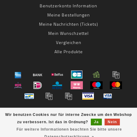
Benutzerkonto Information
Meine Bestellungen
Meine Nachrichten (Tickets)
Mein Wunschzettel
Vergleichen
Alle Produkte
© Copyright 2026 bestbike RADSPORT Andreas Kommer -
Wir benutzen Cookies nur für interne Zwecke um den Webshop
Powered by
Lightspeed
- Theme by
Dyvelopment
zu verbessern. Ist das in Ordnung?
Ja
Nein
bestbike
scores a
8
/
10
out of
klantbeoordelingen at
Für weitere Informationen beachten Sie bitte unsere
Datenschutzerklärung. »