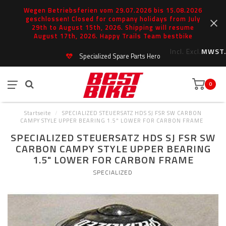
Wegen Betriebsferien vom 29.07.2026 bis 15.08.2026
geschlossen! Closed for company holidays from July
29th to August 15th, 2026. Shipping will resume
August 17th, 2026. Happy Trails Team bestbike
Incl.
Excl.
MWST.
Specialized Spare Parts Hero
0
Startseite
/
SPECIALIZED STEUERSATZ HDS SJ FSR SW CARBON
CAMPY STYLE UPPER BEARING 1.5" LOWER FOR CARBON FRAME
SPECIALIZED STEUERSATZ HDS SJ FSR SW
CARBON CAMPY STYLE UPPER BEARING
1.5" LOWER FOR CARBON FRAME
SPECIALIZED