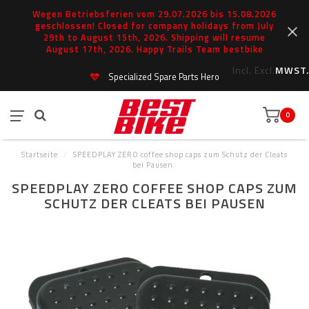
Wegen Betriebsferien vom 29.07.2026 bis 15.08.2026
geschlossen! Closed for company holidays from July
29th to August 15th, 2026. Shipping will resume
August 17th, 2026. Happy Trails Team bestbike
Incl.
Excl.
MWST.
Specialized Spare Parts Hero
0
Startseite
/
SPEEDPLAY ZERO coffee shop caps zum Schutz der Cleats
bei Pausen
SPEEDPLAY ZERO COFFEE SHOP CAPS ZUM
SCHUTZ DER CLEATS BEI PAUSEN