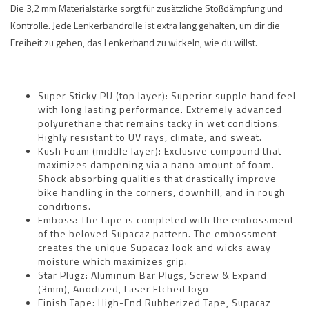
Die 3,2 mm Materialstärke sorgt für zusätzliche Stoßdämpfung und
Kontrolle. Jede Lenkerbandrolle ist extra lang gehalten, um dir die
Freiheit zu geben, das Lenkerband zu wickeln, wie du willst.
Super Sticky PU (top layer): Superior supple hand feel
with long lasting performance. Extremely advanced
polyurethane that remains tacky in wet conditions.
Highly resistant to UV rays, climate, and sweat.
Kush Foam (middle layer): Exclusive compound that
maximizes dampening via a nano amount of foam.
Shock absorbing qualities that drastically improve
bike handling in the corners, downhill, and in rough
conditions.
Emboss: The tape is completed with the embossment
of the beloved Supacaz pattern. The embossment
creates the unique Supacaz look and wicks away
moisture which maximizes grip.
Star Plugz: Aluminum Bar Plugs, Screw & Expand
(3mm), Anodized, Laser Etched logo
Finish Tape: High-End Rubberized Tape, Supacaz