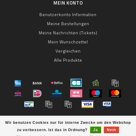
MEIN KONTO
Benutzerkonto Information
Meine Bestellungen
Meine Nachrichten (Tickets)
Mein Wunschzettel
Vergleichen
Alle Produkte
© Copyright 2026 bestbike RADSPORT Andreas Kommer -
Wir benutzen Cookies nur für interne Zwecke um den Webshop
Powered by
Lightspeed
- Theme by
Dyvelopment
zu verbessern. Ist das in Ordnung?
Ja
Nein
bestbike
scores a
8
/
10
out of
klantbeoordelingen at