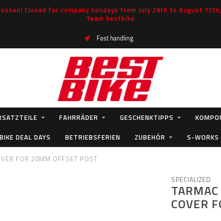
ossen! Closed for company holidays from July 29th to August 15th, 
Team bestbike
Fast handling
RSATZTEILE
FAHRRÄDER
GESCHENKTIPPS
KOMPO
BIKE DEAL DAYS
BETRIEBSFERIEN
ZUBEHÖR
S-WORKS
COVER FOR 20MM OFFSET POST
SPECIALIZED
TARMAC 
COVER F