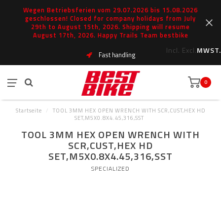
Wegen Betriebsferien vom 29.07.2026 bis 15.08.2026
geschlossen! Closed for company holidays from July
29th to August 15th, 2026. Shipping will resume
August 17th, 2026. Happy Trails Team bestbike
Incl.
Excl.
MWST.
Fast handling
0
Startseite
/
TOOL 3MM HEX OPEN WRENCH WITH SCR,CUST,HEX HD
SET,M5X0.8X4.45,316,SST
TOOL 3MM HEX OPEN WRENCH WITH
SCR,CUST,HEX HD
SET,M5X0.8X4.45,316,SST
SPECIALIZED