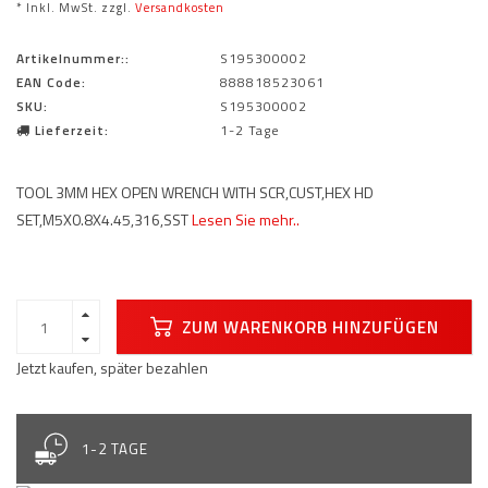
* Inkl. MwSt. zzgl.
Versandkosten
Artikelnummer::
S195300002
EAN Code:
888818523061
SKU:
S195300002
Lieferzeit:
1-2 Tage
TOOL 3MM HEX OPEN WRENCH WITH SCR,CUST,HEX HD
SET,M5X0.8X4.45,316,SST
Lesen Sie mehr..
ZUM WARENKORB HINZUFÜGEN
Jetzt kaufen, später bezahlen
1-2 TAGE