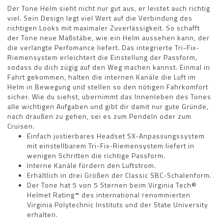
Der Tone Helm sieht nicht nur gut aus, er leistet auch richtig
viel. Sein Design legt viel Wert auf die Verbindung des
richtigen Looks mit maximaler Zuverlässigkeit. So schafft
der Tone neue Maßstäbe, wie ein Helm aussehen kann, der
die verlangte Perfomance liefert. Das integrierte Tri-Fix-
Riemensystem erleichtert die Einstellung der Passform,
sodass du dich zügig auf den Weg machen kannst. Einmal in
Fahrt gekommen, halten die internen Kanäle die Luft im
Helm in Bewegung und stellen so den nötigen Fahrkomfort
sicher. Wie du siehst, übernimmt das Innenleben des Tones
alle wichtigen Aufgaben und gibt dir damit nur gute Gründe,
nach draußen zu gehen, sei es zum Pendeln oder zum
Cruisen.
Einfach justierbares Headset SX-Anpassungssystem
mit einstellbarem Tri-Fix-Riemensystem liefert in
wenigen Schritten die richtige Passform.
Interne Kanäle fördern den Luftstrom.
Erhältlich in drei Größen der Classic SBC-Schalenform.
Der Tone hat 5 von 5 Sternen beim Virginia Tech®
Helmet Rating™ des international renommierten
Virginia Polytechnic Instituts und der State University
erhalten.