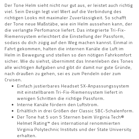
Der Tone Helm sieht nicht nur gut aus, er leistet auch richtig
viel. Sein Design legt viel Wert auf die Verbindung des
richtigen Looks mit maximaler Zuverlässigkeit. So schafft
der Tone neue Maßstäbe, wie ein Helm aussehen kann, der
die verlangte Perfomance liefert. Das integrierte Tri-Fix-
Riemensystem erleichtert die Einstellung der Passform,
sodass du dich zügig auf den Weg machen kannst. Einmal in
Fahrt gekommen, halten die internen Kanäle die Luft im
Helm in Bewegung und stellen so den nötigen Fahrkomfort
sicher. Wie du siehst, übernimmt das Innenleben des Tones
alle wichtigen Aufgaben und gibt dir damit nur gute Gründe,
nach draußen zu gehen, sei es zum Pendeln oder zum
Cruisen.
Einfach justierbares Headset SX-Anpassungssystem
mit einstellbarem Tri-Fix-Riemensystem liefert in
wenigen Schritten die richtige Passform.
Interne Kanäle fördern den Luftstrom.
Erhältlich in drei Größen der Classic SBC-Schalenform.
Der Tone hat 5 von 5 Sternen beim Virginia Tech®
Helmet Rating™ des international renommierten
Virginia Polytechnic Instituts und der State University
erhalten.