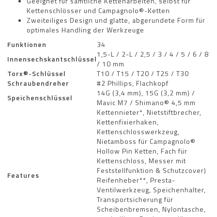
Geeignet für sämtliche Kettenarbeiten, selbst für
Kettenschlösser und Campagnolo®-Ketten
Zweiteiliges Design und glatte, abgerundete Form für
optimales Handling der Werkzeuge
Funktionen
34
1,5-L / 2-L / 2,5 / 3 / 4 / 5 / 6 / 8
Innensechskantschlüssel
/ 10 mm
Torx®-Schlüssel
T10 / T15 / T20 / T25 / T30
Schraubendreher
#2 Phillips, Flachkopf
14G (3,4 mm), 15G (3,2 mm) /
Speichenschlüssel
Mavic M7 / Shimano® 4,5 mm
Kettennieter*, Nietstiftbrecher,
Kettenfixierhaken,
Kettenschlosswerkzeug,
Nietamboss für Campagnolo®
Hollow Pin Ketten, Fach für
Kettenschloss, Messer mit
Feststellfunktion & Schutzcover)
Features
Reifenheber**, Presta-
Ventilwerkzeug, Speichenhalter,
Transportsicherung für
Scheibenbremsen, Nylontasche,