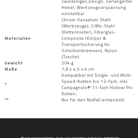
zweiteiliges Design, verlängerter
Hebel, Werkzeugvorspannung
einstellbar
Chrom-Vanadium-Stahl
(Werkzeuge), CrMo-Stahl
(Kettennieter), Fiberglas-
Materialien
Composite (Körper &
Transportsicherung für
Scheibenbremsen), Nylon
(Tasche)
Gewicht
204 g
Maße
7,8 x 4,5 x 4 cm
Kompatibel mit Single- und Multi-
Speed-Ketten bis 12-fach, inkl.
*
Campagnolo® 11-fach Hollow Pin
Ketten.
**
Nur für den Notfall entwickelt.