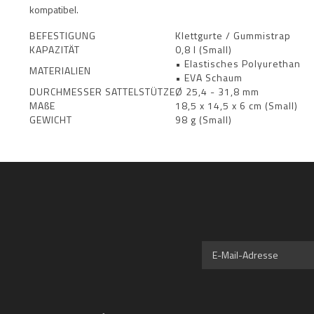
kompatibel.
BEFESTIGUNG
Klettgurte / Gummistrap
KAPAZITÄT
0,8 l (Small)
• Elastisches Polyurethan
MATERIALIEN
• EVA Schaum
DURCHMESSER SATTELSTÜTZE
Ø 25,4 - 31,8 mm
MAßE
18,5 x 14,5 x 6 cm (Small)
GEWICHT
98 g (Small)