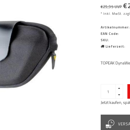
€
€29,95 UVP
* Inkl. MwSt. zzg
Artikelnummer:
EAN Code:
SKU:
Lieferzeit:
TOPEAK DynaWed
Jetzt kaufen, sp
VERSA