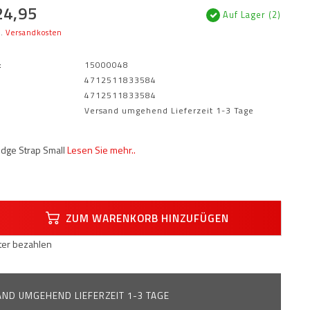
24,95
Auf Lager (2)
l.
Versandkosten
:
15000048
4712511833584
4712511833584
Versand umgehend Lieferzeit 1-3 Tage
ge Strap Small
Lesen Sie mehr..
ZUM WARENKORB HINZUFÜGEN
äter bezahlen
ND UMGEHEND LIEFERZEIT 1-3 TAGE