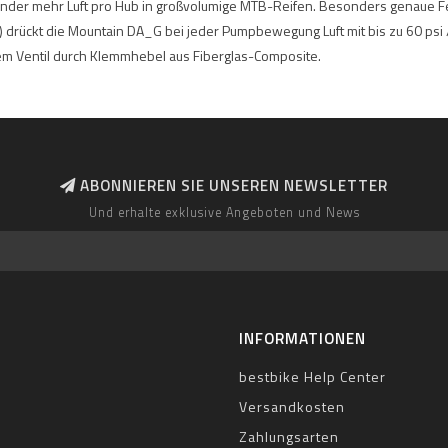
nder mehr Luft pro Hub in großvolumige MTB-Reifen. Besonders genaue Fei
 drückt die Mountain DA_G bei jeder Pumpbewegung Luft mit bis zu 60 psi / 
em Ventil durch Klemmhebel aus Fiberglas-Composite.
ABONNIEREN SIE UNSEREN NEWSLETTER
Und erhalte exklusive Angeboten und News
INFORMATIONEN
bestbike Help Center
Versandkosten
Zahlungsarten