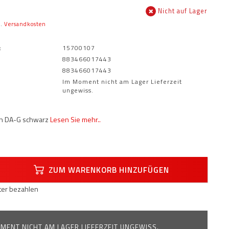
Nicht auf Lager
l.
Versandkosten
:
15700107
883466017443
883466017443
Im Moment nicht am Lager Lieferzeit
ungewiss.
n DA-G schwarz
Lesen Sie mehr..
ZUM WARENKORB HINZUFÜGEN
äter bezahlen
MENT NICHT AM LAGER LIEFERZEIT UNGEWISS.