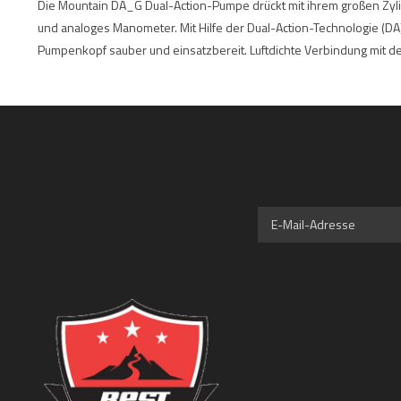
Die Mountain DA_G Dual-Action-Pumpe drückt mit ihrem großen Zyli
und analoges Manometer. Mit Hilfe der Dual-Action-Technologie (DA)
Pumpenkopf sauber und einsatzbereit. Luftdichte Verbindung mit d