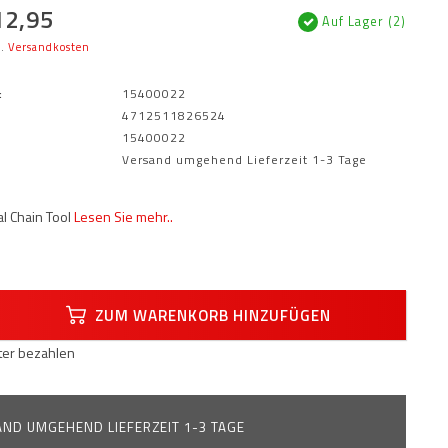
12,95
Auf Lager (2)
l.
Versandkosten
:
15400022
4712511826524
15400022
Versand umgehend Lieferzeit 1-3 Tage
l Chain Tool
Lesen Sie mehr..
ZUM WARENKORB HINZUFÜGEN
äter bezahlen
ND UMGEHEND LIEFERZEIT 1-3 TAGE