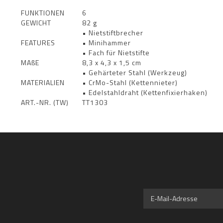
FUNKTIONEN
6
GEWICHT
82 g
• Nietstiftbrecher
FEATURES
• Minihammer
• Fach für Nietstifte
MAßE
8,3 x 4,3 x 1,5 cm
• Gehärteter Stahl (Werkzeug)
MATERIALIEN
• CrMo-Stahl (Kettennieter)
• Edelstahldraht (Kettenfixierhaken)
ART.-NR. (TW)
TT1303