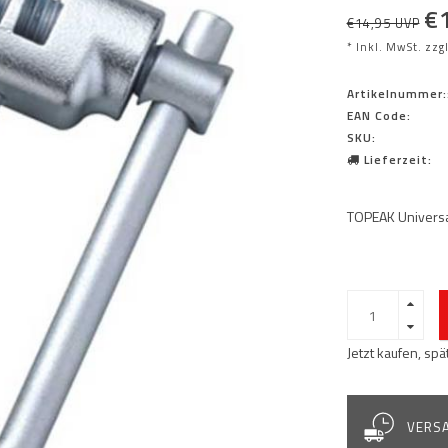
€
€14,95 UVP
* Inkl. MwSt. zzg
Artikelnummer:
EAN Code:
SKU:
Lieferzeit:
TOPEAK Universa
Jetzt kaufen, sp
VERSA