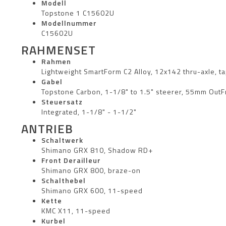
Modell
Topstone 1 C15602U
Modellnummer
C15602U
RAHMENSET
Rahmen
Lightweight SmartForm C2 Alloy, 12x142 thru-axle, t
Gabel
Topstone Carbon, 1-1/8" to 1.5" steerer, 55mm OutFro
Steuersatz
Integrated, 1-1/8" - 1-1/2"
ANTRIEB
Schaltwerk
Shimano GRX 810, Shadow RD+
Front Derailleur
Shimano GRX 800, braze-on
Schalthebel
Shimano GRX 600, 11-speed
Kette
KMC X11, 11-speed
Kurbel