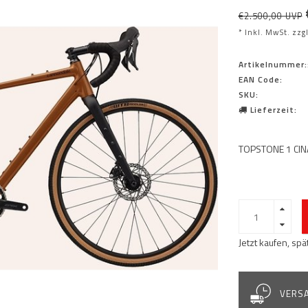
€2.500,00 UVP
* Inkl. MwSt. zzg
Artikelnummer:
EAN Code:
SKU:
Lieferzeit:
TOPSTONE 1 CI
Jetzt kaufen, sp
VERSA