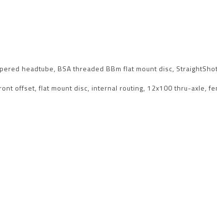
apered headtube, BSA threaded BBm flat mount disc, StraightShot 
nt offset, flat mount disc, internal routing, 12x100 thru-axle, 