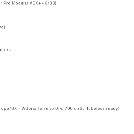
r Pro Modular AGX+ 46/30)
vo)
otors
rope/UK - Vittoria Terreno Dry, 700 x 35c, tubeless ready)