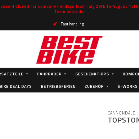
ossen! Closed for company holidays from July 29th to August 15th, 
Team bestbike
Fast handling
RSATZTEILE
FAHRRÄDER
GESCHENKTIPPS
KOMPO
BIKE DEAL DAYS
BETRIEBSFERIEN
ZUBEHÖR
S-WORKS
CANNONDALE
TOPSTO