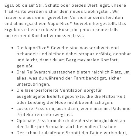
Egal, ob du auf Stil, Schutz oder beides Wert legst, unsere
Trail Pants werden sicher dein neues Lieblingsteil. Wir
haben sie aus einer gewebten Version unseres leichten
und atmungsaktiven VaporRize™ Gewebe hergestellt. Das
Ergebnis ist eine robuste Hose, die jedoch keinesfalls
ausreichend Komfort vermissen lässt.
Die VaporRize™ Gewebe sind wasserabweisend
behandelt und bleiben dabei strapazierfähig, dehnbar
und leicht, damit du am Berg maximalen Komfort
genießt.
Drei Reißverschlusstaschen bieten reichlich Platz, um
alles, was du während der Fahrt benötigst, sicher
unterzubringen.
Die laserperforierte Ventilation sorgt für
ausgeklügelte Belüftungspunkte, die die Haltbarkeit
oder Leistung der Hose nicht beeinträchtigen.
Lockere Passform, auch dann, wenn man mit Pads und
Protektoren unterwegs ist.
Optimale Passform durch die Verstellmöglichkeit an
der Taille per Schnalle, auch bei vollen Taschen
Der schmal zulaufende Schnitt der Beine verhindert,