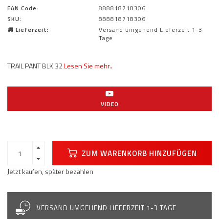
EAN Code:
888818718306
SKU:
888818718306
Lieferzeit:
Versand umgehend Lieferzeit 1-3
Tage
TRAIL PANT BLK 32
Lesen Sie mehr..
VIDEO
ZUM WARENKORB HINZUFÜGEN
Jetzt kaufen, später bezahlen
VERSAND UMGEHEND LIEFERZEIT 1-3 TAGE