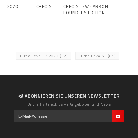
2020
CREO SL
CREO SL SW CARBON
FOUNDERS EDITION
Turbo Levo G3 2022
(52)
Turbo Levo SL
(84)
ABONNIEREN SIE UNSEREN NEWSLETTER
Und erhalte exklusive Angeboten und News