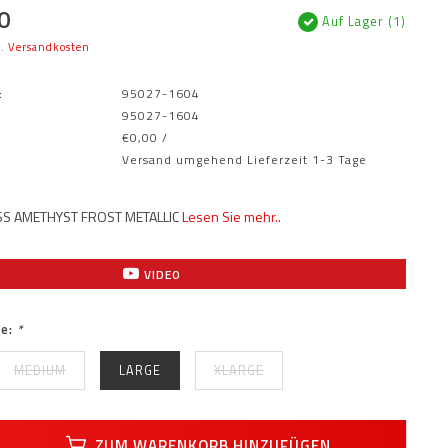
0
Auf Lager (1)
l.
Versandkosten
:
95027-1604
95027-1604
€0,00 /
Versand umgehend Lieferzeit 1-3 Tage
SS AMETHYST FROST METALLIC
Lesen Sie mehr..
VIDEO
ie:
*
MEDIUM
LARGE
XLARGE
ZUM WARENKORB HINZUFÜGEN