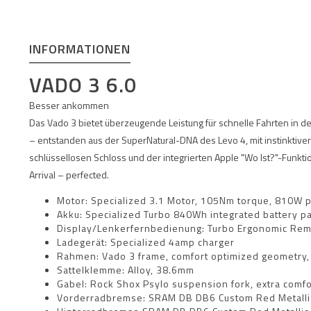
INFORMATIONEN
VADO 3 6.0
Besser ankommen
Das Vado 3 bietet überzeugende Leistung für schnelle Fahrten in der 
– entstanden aus der SuperNatural-DNA des Levo 4, mit instinktive
schlüssellosen Schloss und der integrierten Apple "Wo Ist?"-Funkti
Arrival – perfected.
Motor: Specialized 3.1 Motor, 105Nm torque, 810W 
Akku: Specialized Turbo 840Wh integrated battery p
Display/Lenkerfernbedienung: Turbo Ergonomic Re
Ladegerät: Specialized 4amp charger
Rahmen: Vado 3 frame, comfort optimized geometry, 
Sattelklemme: Alloy, 38.6mm
Gabel: Rock Shox Psylo suspension fork, extra comfo
Vorderradbremse: SRAM DB DB6 Custom Red Metalli