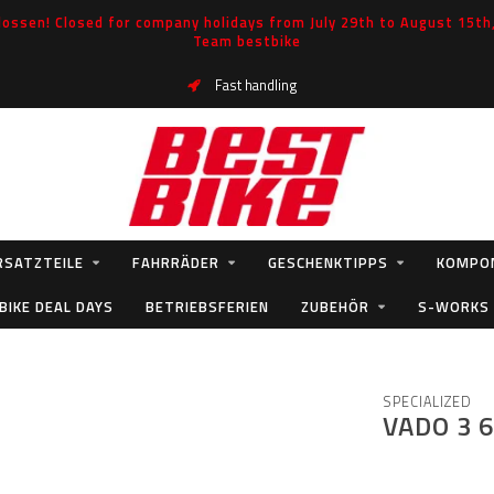
ossen! Closed for company holidays from July 29th to August 15th, 
Team bestbike
Fast handling
RSATZTEILE
FAHRRÄDER
GESCHENKTIPPS
KOMPO
BIKE DEAL DAYS
BETRIEBSFERIEN
ZUBEHÖR
S-WORKS
SPECIALIZED
VADO 3 