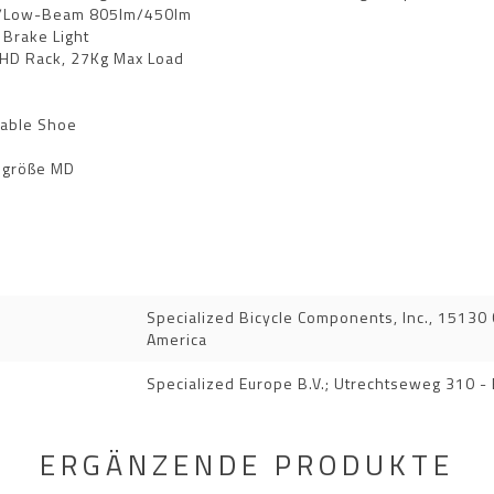
 Hi/Low-Beam 805lm/450lm
 Brake Light
 HD Rack, 27Kg Max Load
table Shoe
ngröße MD
Specialized Bicycle Components, Inc., 15130 C
America
Specialized Europe B.V.; Utrechtseweg 310 -
ERGÄNZENDE PRODUKTE