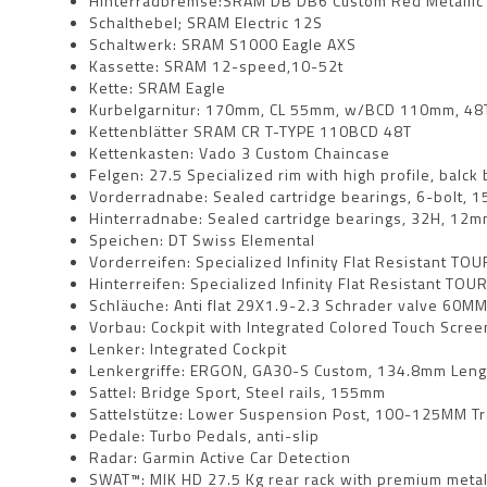
Hinterradbremse:SRAM DB DB6 Custom Red Metallic
Schalthebel; SRAM Electric 12S
Schaltwerk: SRAM S1000 Eagle AXS
Kassette: SRAM 12-speed,10-52t
Kette: SRAM Eagle
Kurbelgarnitur: 170mm, CL 55mm, w/BCD 110mm, 48T
Kettenblätter SRAM CR T-TYPE 110BCD 48T
Kettenkasten: Vado 3 Custom Chaincase
Felgen: 27.5 Specialized rim with high profile, balck 
Vorderradnabe: Sealed cartridge bearings, 6-bolt, 
Hinterradnabe: Sealed cartridge bearings, 32H, 12
Speichen: DT Swiss Elemental
Vorderreifen: Specialized Infinity Flat Resistant TO
Hinterreifen: Specialized Infinity Flat Resistant TOU
Schläuche: Anti flat 29X1.9-2.3 Schrader valve 60M
Vorbau: Cockpit with Integrated Colored Touch Scre
Lenker: Integrated Cockpit
Lenkergriffe: ERGON, GA30-S Custom, 134.8mm Leng
Sattel: Bridge Sport, Steel rails, 155mm
Sattelstütze: Lower Suspension Post, 100-125MM T
Pedale: Turbo Pedals, anti-slip
Radar: Garmin Active Car Detection
SWAT™: MIK HD 27.5 Kg rear rack with premium metalic