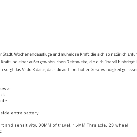
Stadt, Wochenendausflüge und mühelose Kraft, die sich so natürlich anfühlt w
r Kraft und einer außergewöhnlichen Reichweite, die dich überall hinbring
on sorgt das Vado 3 dafür, dass du auch bei hoher Geschwindigkeit gelassen
power
ack
mote
side entry battery
rt and sensitivity, 90MM of travel, 15MM Thru axle, 29 wheel
c