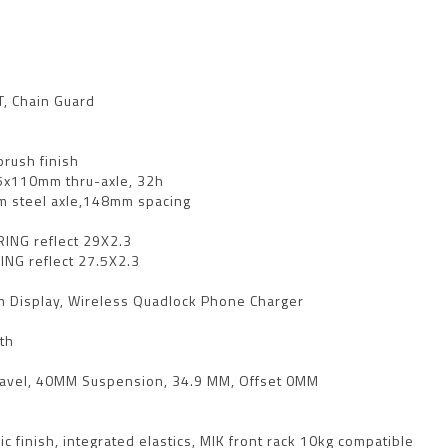
, Chain Guard
brush finish
15x110mm thru-axle, 32h
mm steel axle,148mm spacing
URING reflect 29X2.3
RING reflect 27.5X2.3
M
en Display, Wireless Quadlock Phone Charger
th
ravel, 40MM Suspension, 34.9 MM, Offset 0MM
 finish, integrated elastics, MIK front rack 10kg compatible