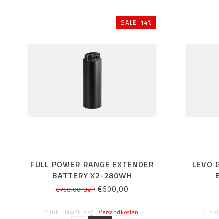
SALE-14%
FULL POWER RANGE EXTENDER
LEVO 
BATTERY X2-280WH
€600,00
€700,00 UVP
* Inkl. MwSt. zzgl.
Versandkosten
* Ink