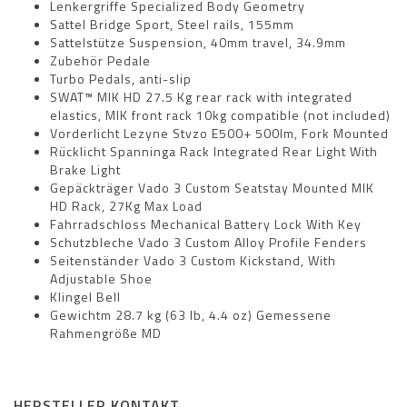
Lenkergriffe Specialized Body Geometry
Sattel Bridge Sport, Steel rails, 155mm
Sattelstütze Suspension, 40mm travel, 34.9mm
Zubehör Pedale
Turbo Pedals, anti-slip
SWAT™ MIK HD 27.5 Kg rear rack with integrated
elastics, MIK front rack 10kg compatible (not included)
Vorderlicht Lezyne Stvzo E500+ 500lm, Fork Mounted
Rücklicht Spanninga Rack Integrated Rear Light With
Brake Light
Gepäckträger Vado 3 Custom Seatstay Mounted MIK
HD Rack, 27Kg Max Load
Fahrradschloss Mechanical Battery Lock With Key
Schutzbleche Vado 3 Custom Alloy Profile Fenders
Seitenständer Vado 3 Custom Kickstand, With
Adjustable Shoe
Klingel Bell
Gewichtm 28.7 kg (63 lb, 4.4 oz) Gemessene
Rahmengröße MD
HERSTELLER KONTAKT