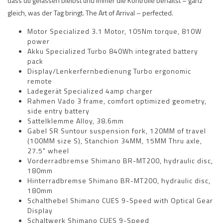
dass du gelassen bleibst und immer die Kontrolle behältst – ganz
gleich, was der Tag bringt. The Art of Arrival – perfected.
Motor Specialized 3.1 Motor, 105Nm torque, 810W
power
Akku Specialized Turbo 840Wh integrated battery
pack
Display/Lenkerfernbedienung Turbo ergonomic
remote
Ladegerät Specialized 4amp charger
Rahmen Vado 3 frame, comfort optimized geometry,
side entry battery
Sattelklemme Alloy, 38.6mm
Gabel SR Suntour suspension fork, 120MM of travel
(100MM size S), Stanchion 34MM, 15MM Thru axle,
27.5" wheel
Vorderradbremse Shimano BR-MT200, hydraulic disc,
180mm
Hinterradbremse Shimano BR-MT200, hydraulic disc,
180mm
Schalthebel Shimano CUES 9-Speed with Optical Gear
Display
Schaltwerk Shimano CUES 9-Speed