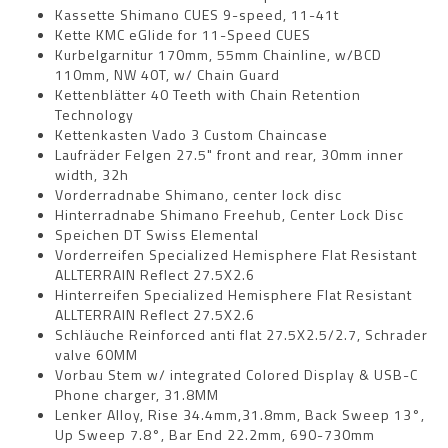
Kassette Shimano CUES 9-speed, 11-41t
Kette KMC eGlide for 11-Speed CUES
Kurbelgarnitur 170mm, 55mm Chainline, w/BCD
110mm, NW 40T, w/ Chain Guard
Kettenblätter 40 Teeth with Chain Retention
Technology
Kettenkasten Vado 3 Custom Chaincase
Laufräder Felgen 27.5" front and rear, 30mm inner
width, 32h
Vorderradnabe Shimano, center lock disc
Hinterradnabe Shimano Freehub, Center Lock Disc
Speichen DT Swiss Elemental
Vorderreifen Specialized Hemisphere Flat Resistant
ALLTERRAIN Reflect 27.5X2.6
Hinterreifen Specialized Hemisphere Flat Resistant
ALLTERRAIN Reflect 27.5X2.6
Schläuche Reinforced anti flat 27.5X2.5/2.7, Schrader
valve 60MM
Vorbau Stem w/ integrated Colored Display & USB-C
Phone charger, 31.8MM
Lenker Alloy, Rise 34.4mm,31.8mm, Back Sweep 13°,
Up Sweep 7.8°, Bar End 22.2mm, 690-730mm