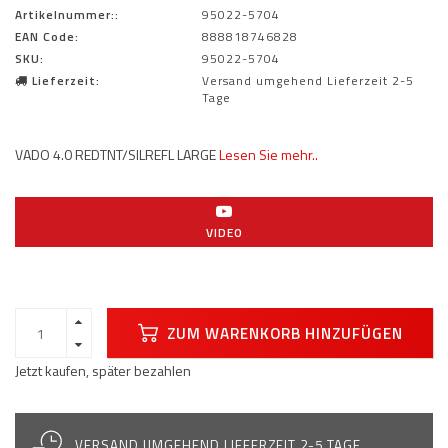
Artikelnummer::
95022-5704
EAN Code:
888818746828
SKU:
95022-5704
Lieferzeit:
Versand umgehend Lieferzeit 2-5
Tage
VADO 4.0 REDTNT/SILREFL LARGE
Lesen Sie mehr..
VIDEO
ZUM WARENKORB HINZUFÜGEN
Jetzt kaufen, später bezahlen
VERSAND UMGEHEND LIEFERZEIT 2-5 TAGE