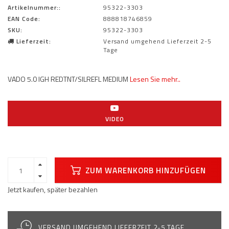
Artikelnummer::
95322-3303
EAN Code:
888818746859
SKU:
95322-3303
Lieferzeit:
Versand umgehend Lieferzeit 2-5
Tage
VADO 5.0 IGH REDTNT/SILREFL MEDIUM
Lesen Sie mehr..
VIDEO
ZUM WARENKORB HINZUFÜGEN
Jetzt kaufen, später bezahlen
VERSAND UMGEHEND LIEFERZEIT 2-5 TAGE