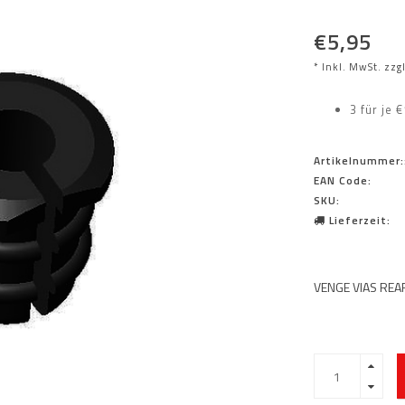
€5,95
* Inkl. MwSt. zzg
3 für je 
Artikelnummer:
EAN Code:
SKU:
Lieferzeit:
VENGE VIAS REA