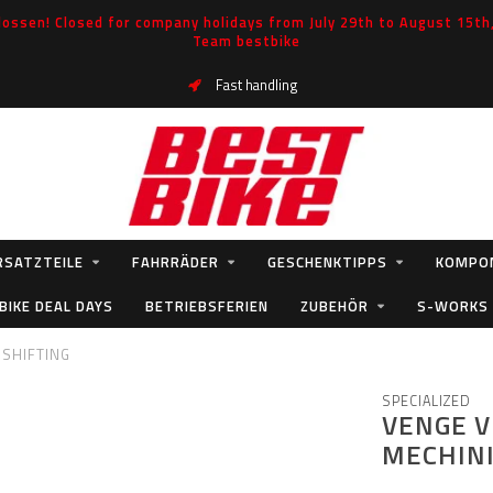
ossen! Closed for company holidays from July 29th to August 15th, 
Team bestbike
Fast handling
RSATZTEILE
FAHRRÄDER
GESCHENKTIPPS
KOMPO
BIKE DEAL DAYS
BETRIEBSFERIEN
ZUBEHÖR
S-WORKS
 SHIFTING
SPECIALIZED
VENGE V
MECHINI