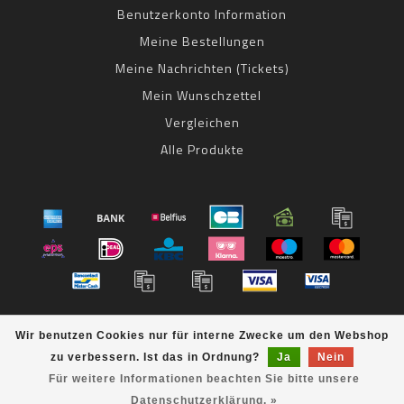
Benutzerkonto Information
Meine Bestellungen
Meine Nachrichten (Tickets)
Mein Wunschzettel
Vergleichen
Alle Produkte
© Copyright 2026 bestbike RADSPORT Andreas Kommer -
Wir benutzen Cookies nur für interne Zwecke um den Webshop
Powered by
Lightspeed
- Theme by
Dyvelopment
zu verbessern. Ist das in Ordnung?
Ja
Nein
bestbike
scores a
8
/
10
out of
klantbeoordelingen at
Für weitere Informationen beachten Sie bitte unsere
Datenschutzerklärung. »