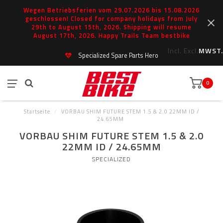
Wegen Betriebsferien vom 29.07.2026 bis 15.08.2026
geschlossen! Closed for company holidays from July
29th to August 15th, 2026. Shipping will resume
August 17th, 2026. Happy Trails Team bestbike
Incl.
Excl.
MWST.
Specialized Spare Parts Hero
0
Startseite
/
VORBAU SHIM FUTURE STEM 1.5 & 2.0 22MM ID /
24.65MM
VORBAU SHIM FUTURE STEM 1.5 & 2.0
22MM ID / 24.65MM
SPECIALIZED