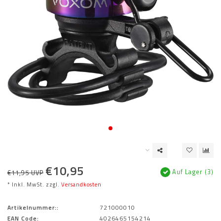
€10,95
Auf Lager (3)
€11,95 UVP
* Inkl. MwSt. zzgl.
Versandkosten
Artikelnummer::
721000010
EAN Code:
4026465154214