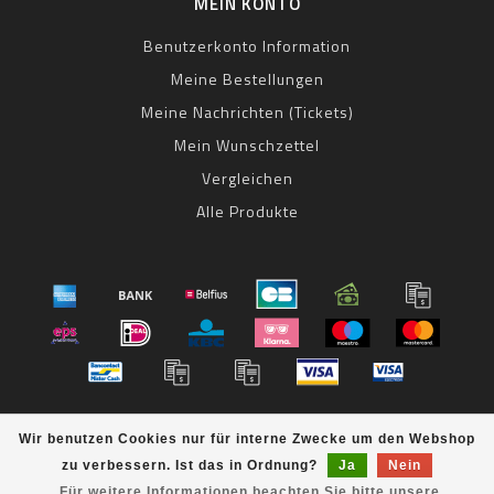
MEIN KONTO
Benutzerkonto Information
Meine Bestellungen
Meine Nachrichten (Tickets)
Mein Wunschzettel
Vergleichen
Alle Produkte
© Copyright 2026 bestbike RADSPORT Andreas Kommer -
Wir benutzen Cookies nur für interne Zwecke um den Webshop
Powered by
Lightspeed
- Theme by
Dyvelopment
zu verbessern. Ist das in Ordnung?
Ja
Nein
bestbike
scores a
8
/
10
out of
klantbeoordelingen at
Für weitere Informationen beachten Sie bitte unsere