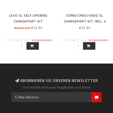
LEVO SL SELF OPENING
COMO/CREO/VADO SL
CHARGEPORT KIT
CHARGEPORT KIT, INCL. 4
BOLTS
€24,95
€23,95
€26,00 UVP
* Inkl. MwSt. zzgl.
Versandkosten
* Inkl. MwSt. zzgl.
Versandkosten
ABONNIEREN SIE UNSEREN NEWSLETTER
Und erhalte exklusive Angeboten und News