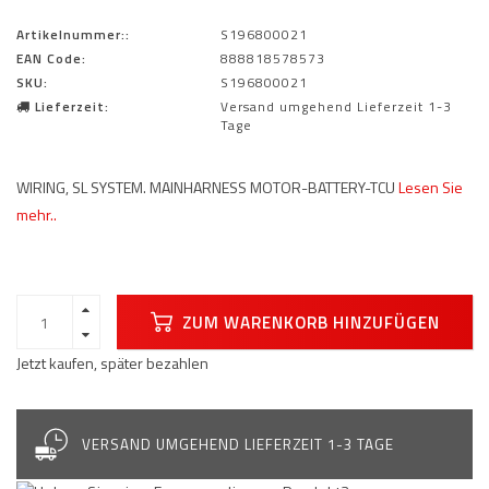
Artikelnummer::
S196800021
EAN Code:
888818578573
SKU:
S196800021
Lieferzeit:
Versand umgehend Lieferzeit 1-3
Tage
WIRING, SL SYSTEM. MAINHARNESS MOTOR-BATTERY-TCU
Lesen Sie
mehr..
ZUM WARENKORB HINZUFÜGEN
Jetzt kaufen, später bezahlen
VERSAND UMGEHEND LIEFERZEIT 1-3 TAGE