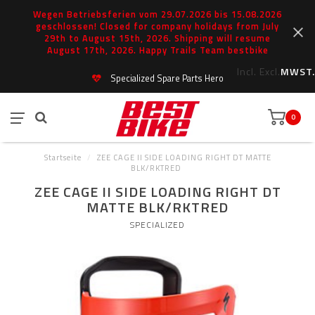
Wegen Betriebsferien vom 29.07.2026 bis 15.08.2026
geschlossen! Closed for company holidays from July
29th to August 15th, 2026. Shipping will resume
August 17th, 2026. Happy Trails Team bestbike
Incl.
Excl.
MWST.
Specialized Spare Parts Hero
0
Startseite
/
ZEE CAGE II SIDE LOADING RIGHT DT MATTE
BLK/RKTRED
ZEE CAGE II SIDE LOADING RIGHT DT
MATTE BLK/RKTRED
SPECIALIZED