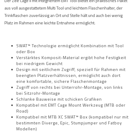
Der Zee Cage II mit integriertem EMT Tool bietet ein praktisches Paket
aus voll ausgestattetem Multi Tool und leichtem Flaschenhalter, der
Trinkflaschen zuverlässig an Ort und Stelle hält und auch bei wenig
Platz im Rahmen eine leichte Entnahme ermöglicht.
SWAT™ Technologie ermöglicht Kombination mit Tool
oder Box
Verstärktes Komposit-Material ergibt hohe Festigkeit
bei niedrigem Gewicht
Design mit seitlichem Zugriff, speziell für Rahmen mit
beengten Platzverhältnissen, ermöglicht auch dort
eine komfortable, sichere Flaschenmontage
Zugriff von rechts bei Unterrohr-Montage, von links
bei Sitzrohr-Montage
Schlanke Bauweise mit schicken Grafiken
Kompatibel mit EMT Cage Mount Werkzeug (MTB oder
Road)
Kompatibel mit MTB XC SWAT™ Box (kompatibel nur mit
bestimmten Diverge, Epic, Stumpjumper und Fatboy
Modellen)