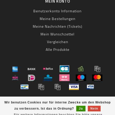
MEIN KONTO
Benutzerkonto Information
Meine Bestellungen
Meine Nachrichten (Tickets)
Mein Wunschzettel
Vergleichen
Alle Produkte
© Copyright 2026 bestbike RADSPORT Andreas Kommer -
Wir benutzen Cookies nur für interne Zwecke um den Webshop
Powered by
Lightspeed
- Theme by
Dyvelopment
zu verbessern. Ist das in Ordnung?
Ja
Nein
bestbike
scores a
8
/
10
out of
klantbeoordelingen at
Für weitere Informationen beachten Sie bitte unsere