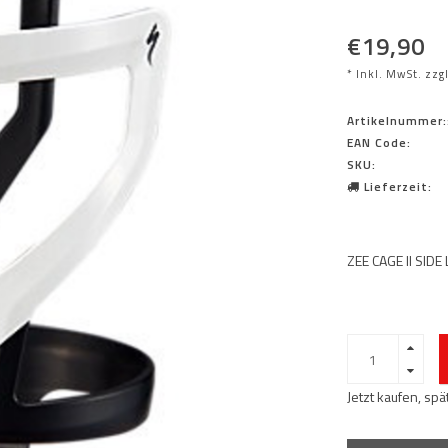
€19,90
* Inkl. MwSt. zzg
Artikelnummer:
EAN Code:
SKU:
Lieferzeit:
ZEE CAGE II SID
Jetzt kaufen, sp