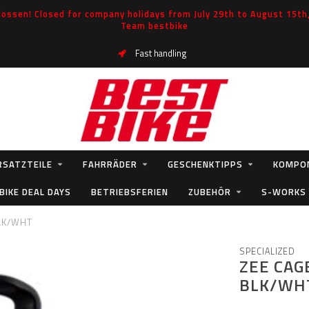
ossen! Closed for company holidays from July 29th to August 15th, 
Team bestbike
Fast handling
RSATZTEILE
FAHRRÄDER
GESCHENKTIPPS
KOMPO
BIKE DEAL DAYS
BETRIEBSFERIEN
ZUBEHÖR
S-WORKS
BLK/WHT
SPECIALIZED
ZEE CAG
BLK/WH