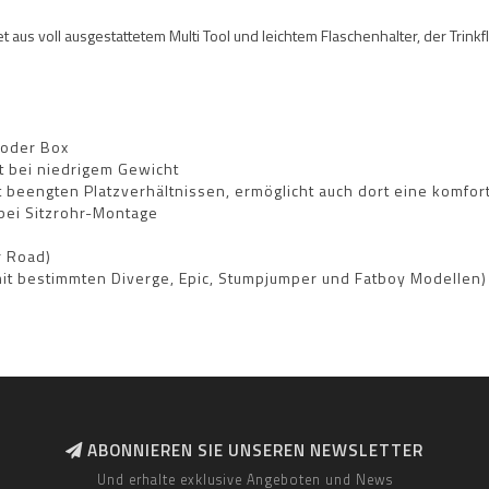
et aus voll ausgestattetem Multi Tool und leichtem Flaschenhalter, der Trinkf
 oder Box
t bei niedrigem Gewicht
mit beengten Platzverhältnissen, ermöglicht auch dort eine komfo
 bei Sitzrohr-Montage
r Road)
it bestimmten Diverge, Epic, Stumpjumper und Fatboy Modellen)
ABONNIEREN SIE UNSEREN NEWSLETTER
Und erhalte exklusive Angeboten und News