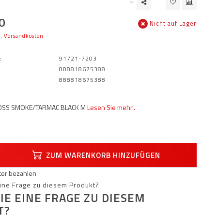
0
Nicht auf Lager
l.
Versandkosten
:
91721-7203
888818675388
888818675388
LOSS SMOKE/TARMAC BLACK M
Lesen Sie mehr..
ZUM WARENKORB HINZUFÜGEN
äter bezahlen
IE EINE FRAGE ZU DIESEM
T?