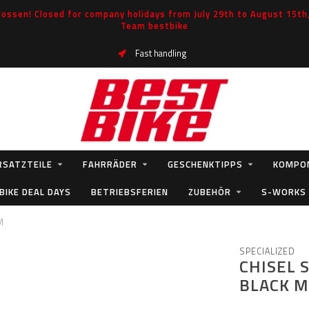
ossen! Closed for company holidays from July 29th to August 15th, 
Team bestbike
Fast handling
RSATZTEILE
FAHRRÄDER
GESCHENKTIPPS
KOMPO
BIKE DEAL DAYS
BETRIEBSFERIEN
ZUBEHÖR
S-WORKS
M
SPECIALIZED
CHISEL 
BLACK M