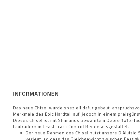
INFORMATIONEN
Das neue Chisel wurde speziell dafür gebaut, anspruchsvo
Merkmale des Epic Hardtail auf, jedoch in einem preisgüns
Dieses Chisel ist mit Shimanos bewährtem Deore 1x12-fa
Laufrädern mit Fast Track Control Reifen ausgestattet.
Der neue Rahmen des Chisel nutzt unsere D'Aluisi
verlegt, so dass das Gleichgewicht zwischen Festigk