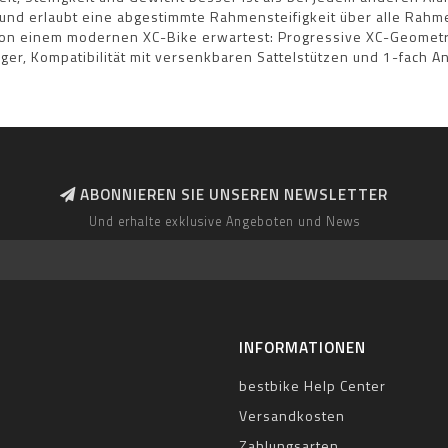
 und erlaubt eine abgestimmte Rahmensteifigkeit über alle Rah
u von einem modernen XC-Bike erwartest: Progressive XC-Geomet
ger, Kompatibilität mit versenkbaren Sattelstützen und 1-fach An
ABONNIEREN SIE UNSEREN NEWSLETTER
Und erhalte exklusive Angeboten und News
INFORMATIONEN
bestbike Help Center
Versandkosten
Zahlungsarten