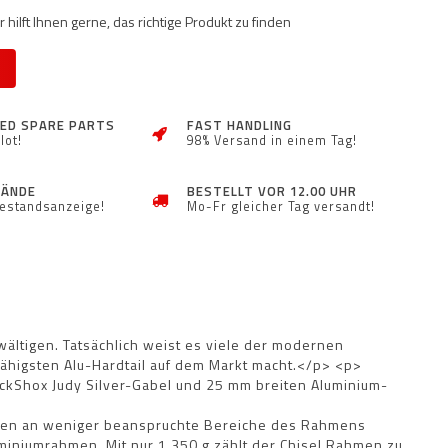
 hilft Ihnen gerne, das richtige Produkt zu finden
ZED SPARE PARTS
FAST HANDLING
lot!
98% Versand in einem Tag!
TÄNDE
BESTELLT VOR 12.00 UHR
Bestandsanzeige!
Mo-Fr gleicher Tag versandt!
ältigen. Tatsächlich weist es viele der modernen
fähigsten Alu-Hardtail auf dem Markt macht.</p> <p>
ckShox Judy Silver-Gabel und 25 mm breiten Aluminium-
ngen an weniger beanspruchte Bereiche des Rahmens
uminiumrahmen. Mit nur 1.350 g zählt der Chisel Rahmen zu