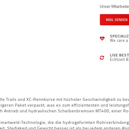
Unser Mitarbeiter
MAIL SENDEN
SPECIALI
We care a 
LIVE BES
Echtzeit 
lle Trails und XC-Rennkurse mit höchster Geschwindigkeit zu bew
tigeren Paket verpackt, was es zum effizientesten und leistungs
ch Antrieb und hydraulischen Scheibenbremsen MT400, einer Ro
o Smartweld-Technologie, die die hydrogeformten Rohrverbindu
eit, Steifigkeit und Gewicht besser ist als bei jedem anderen Al