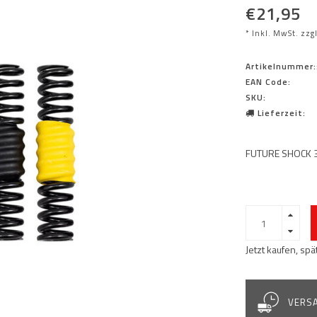
€21,95
* Inkl. MwSt. zzg
Artikelnummer:
EAN Code:
SKU:
Lieferzeit:
FUTURE SHOCK 3
Jetzt kaufen, sp
VERSA