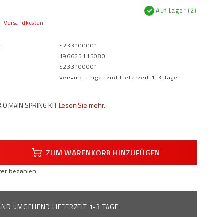
Auf Lager (2)
l.
Versandkosten
:
S233100001
196625115080
S233100001
Versand umgehend Lieferzeit 1-3 Tage
.0 MAIN SPRING KIT
Lesen Sie mehr..
ZUM WARENKORB HINZUFÜGEN
äter bezahlen
ND UMGEHEND LIEFERZEIT 1-3 TAGE