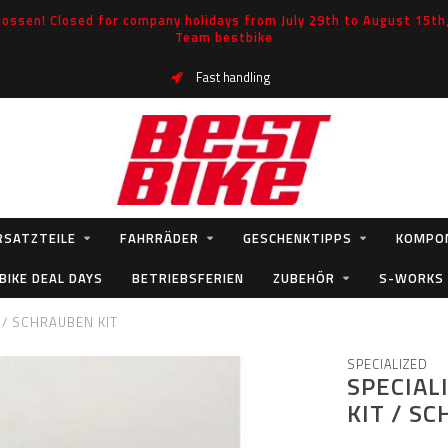
ossen! Closed for company holidays from July 29th to August 15th, 
Team bestbike
Fast handling
RSATZTEILE
FAHRRÄDER
GESCHENKTIPPS
KOMPO
BIKE DEAL DAYS
BETRIEBSFERIEN
ZUBEHÖR
S-WORKS
 / SCHRAUBEN KIT
SPECIALIZED
SPECIAL
KIT / S