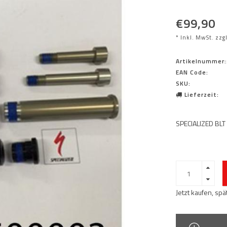
€99,90
* Inkl. MwSt. zzg
Artikelnummer:
EAN Code:
SKU:
Lieferzeit:
SPECIALIZED BL
Jetzt kaufen, sp