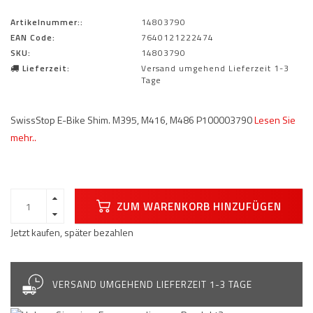
Artikelnummer::
14803790
EAN Code:
7640121222474
SKU:
14803790
Lieferzeit:
Versand umgehend Lieferzeit 1-3
Tage
SwissStop E-Bike Shim. M395, M416, M486 P100003790
Lesen Sie
mehr..
ZUM WARENKORB HINZUFÜGEN
Jetzt kaufen, später bezahlen
VERSAND UMGEHEND LIEFERZEIT 1-3 TAGE