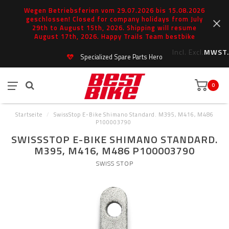
Wegen Betriebsferien vom 29.07.2026 bis 15.08.2026
geschlossen! Closed for company holidays from July
29th to August 15th, 2026. Shipping will resume
August 17th, 2026. Happy Trails Team bestbike
Incl.
Excl.
MWST.
Specialized Spare Parts Hero
0
Startseite
/
SwissStop E-Bike Shimano Standard. M395, M416, M486
P100003790
SWISSSTOP E-BIKE SHIMANO STANDARD.
M395, M416, M486 P100003790
SWISS STOP